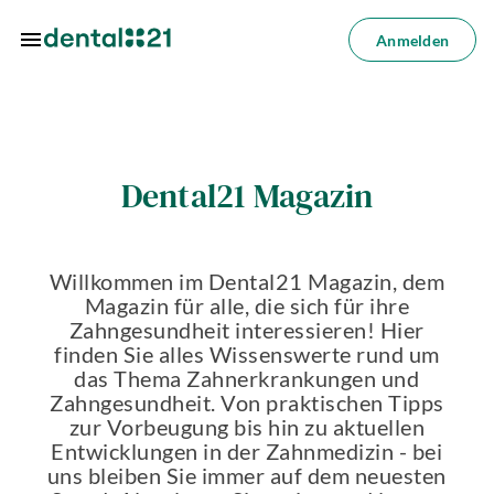
Zum Hauptinhalt springen
Anmelden
Anmelden
dorte
Dental21 Magazin
dlungen
azin
Willkommen im Dental21 Magazin, dem
riere
Magazin für alle, die sich für ihre
Zahngesundheit interessieren! Hier
lösungen
finden Sie alles Wissenswerte rund um
das Thema Zahnerkrankungen und
Über
Zahngesundheit. Von praktischen Tipps
uns
zur Vorbeugung bis hin zu aktuellen
Entwicklungen in der Zahnmedizin - bei
uns bleiben Sie immer auf dem neuesten