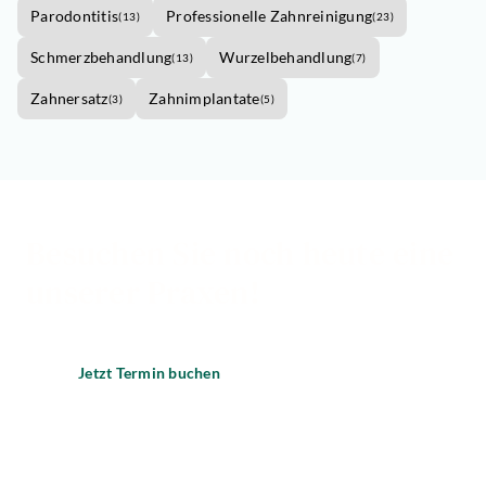
Parodontitis
Professionelle Zahnreinigung
(
13
)
(
23
)
Schmerzbehandlung
Wurzelbehandlung
(
13
)
(
7
)
Zahnersatz
Zahnimplantate
(
3
)
(
5
)
Besuchen Sie noch heute eine
unserer Praxen!
Jetzt Termin buchen