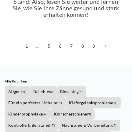
Stand. Also, lesen Sie weiter und lernen
Sie, wie Sie Ihre Zähne gesund und stark
erhalten können!
1
…
5
6
7
8
9
Alle Rubriken
Aligner
Beliebte
Bleaching
(
5
)
(
6
)
(
4
)
Für ein perfektes Lächeln
Kiefergelenksprobleme
(
11
)
(
3
)
Kinderprophylaxe
Knirscherschiene
(
4
)
(
3
)
Kontrolle & Beratung
Nachsorge & Vorbereitung
(
17
)
(
3
)