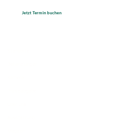
Jetzt Termin buchen
Standorte
Behandlungen
Karriere
Praxisabgabe
Über uns
Ausstattung
Magazin