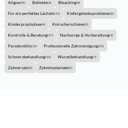
Aligner
Beliebte
Bleaching
(
5
)
(
6
)
(
4
)
Für ein perfektes Lächeln
Kiefergelenksprobleme
(
11
)
(
3
)
Kinderprophylaxe
Knirscherschiene
(
4
)
(
3
)
Kontrolle & Beratung
Nachsorge & Vorbereitung
(
17
)
(
3
)
Parodontitis
Professionelle Zahnreinigung
(
13
)
(
23
)
Schmerzbehandlung
Wurzelbehandlung
(
13
)
(
7
)
Zahnersatz
Zahnimplantate
(
3
)
(
5
)
Besuchen Sie noch heute eine
unserer Praxen!