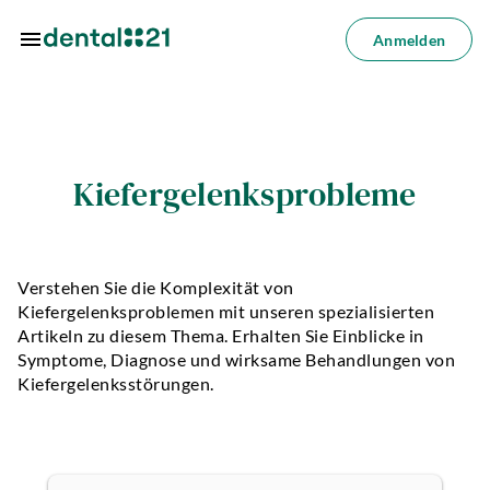
Zum Hauptinhalt springen
Anmelden
Anmelden
dorte
Kiefergelenksprobleme
dlungen
azin
Verstehen Sie die Komplexität von
riere
Kiefergelenksproblemen mit unseren spezialisierten
Artikeln zu diesem Thema. Erhalten Sie Einblicke in
lösungen
Symptome, Diagnose und wirksame Behandlungen von
Kiefergelenksstörungen.
Über
uns