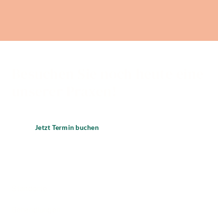
Angstpatienten
Besuchen Sie noch heute eine
unserer Praxen!
Jetzt Termin buchen
Standorte
Behandlungen