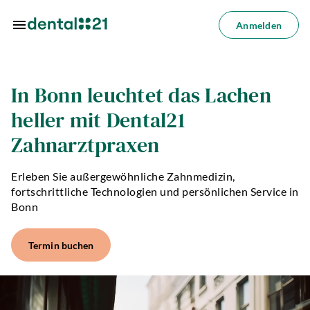
Zum Hauptinhalt springen
Anmelden
Anmelden
dorte
In Bonn leuchtet das Lachen
heller mit Dental21
dlungen
Zahnarztpraxen
azin
Erleben Sie außergewöhnliche Zahnmedizin,
riere
fortschrittliche Technologien und persönlichen Service in
Bonn
lösungen
Termin buchen
Über
uns