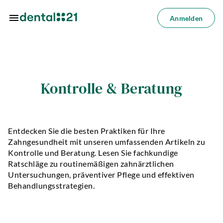
Zum Hauptinhalt springen
Anmelden
Anmelden
dorte
Kontrolle & Beratung
dlungen
azin
Entdecken Sie die besten Praktiken für Ihre
riere
Zahngesundheit mit unseren umfassenden Artikeln zu
Kontrolle und Beratung. Lesen Sie fachkundige
lösungen
Ratschläge zu routinemäßigen zahnärztlichen
Untersuchungen, präventiver Pflege und effektiven
Über
Behandlungsstrategien.
uns