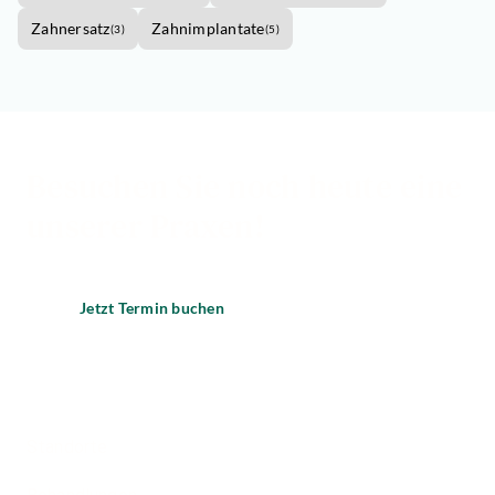
Zahnersatz
Zahnimplantate
(
3
)
(
5
)
Besuchen Sie noch heute eine
unserer Praxen!
Jetzt Termin buchen
Standorte