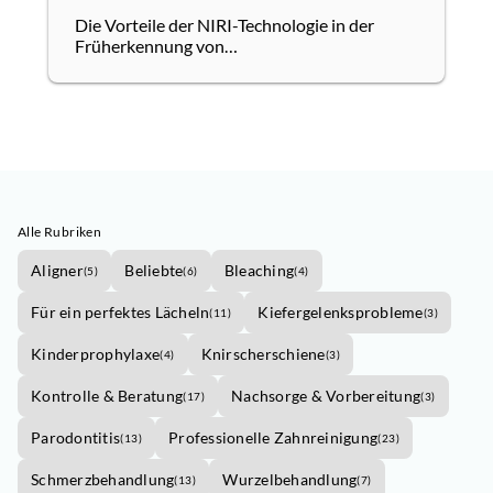
Die Vorteile der NIRI-Technologie in der
Früherkennung von
ZahnproblemenVerbesserte Früherkennung
ohne RöntgenstrahlungDie...
Alle Rubriken
Aligner
Beliebte
Bleaching
(
5
)
(
6
)
(
4
)
Für ein perfektes Lächeln
Kiefergelenksprobleme
(
11
)
(
3
)
Kinderprophylaxe
Knirscherschiene
(
4
)
(
3
)
Kontrolle & Beratung
Nachsorge & Vorbereitung
(
17
)
(
3
)
Parodontitis
Professionelle Zahnreinigung
(
13
)
(
23
)
Schmerzbehandlung
Wurzelbehandlung
(
13
)
(
7
)