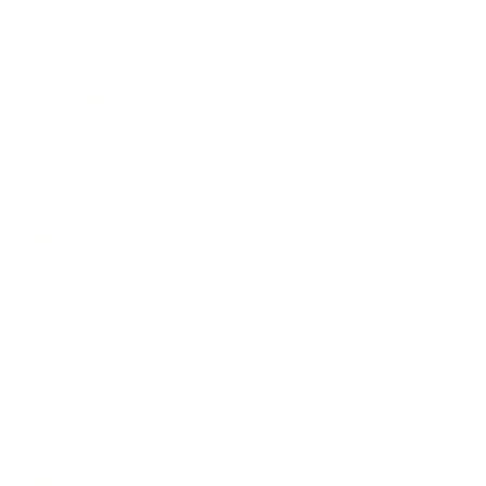
Behandlungen
Karriere
Praxisabgabe
Über uns
Ausstattung
Magazin
Datenschutz
rache
Impressum
Magazin