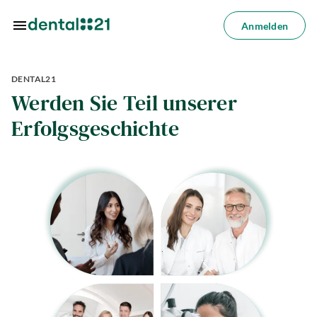
Zum Hauptinhalt springen
Anmelden
Anmelden
DENTAL21
dorte
Werden Sie Teil unserer
dlungen
Erfolgsgeschichte
azin
riere
lösungen
Über
uns