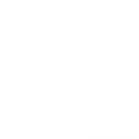
Standorte
Behandlungen
Karriere
Praxisabgabe
Über uns
Ausstattung
Magazin
rache
Datenschutz
Impressum