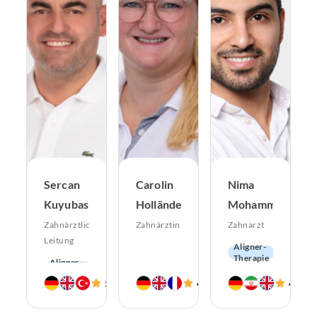
Sercan
Carolin
Nima
Kuyubasi
Holländer
Mohammadi
Zahnärztliche
Zahnärztin
Zahnarzt
Leitung
Aligner-
Therapie
Aligner-
Ästhetische
Therapie
Zahnheilkunde
5.0
4.9
4.8
(
906
)
(
1233
)
(
Parodontologie
CMD
Ästhetische
Zahnerhaltung
Zahnheilkunde