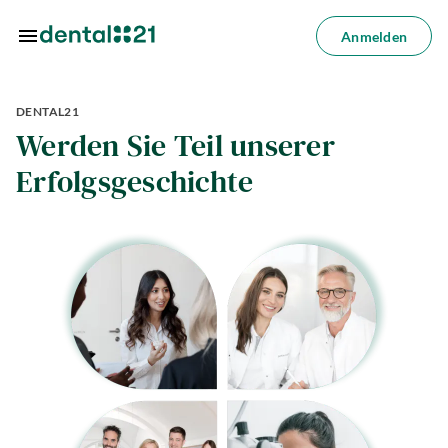
Zum Hauptinhalt springen
Anmelden
Anmelden
DENTAL21
dorte
Werden Sie Teil unserer
dlungen
Erfolgsgeschichte
azin
riere
lösungen
Über
uns