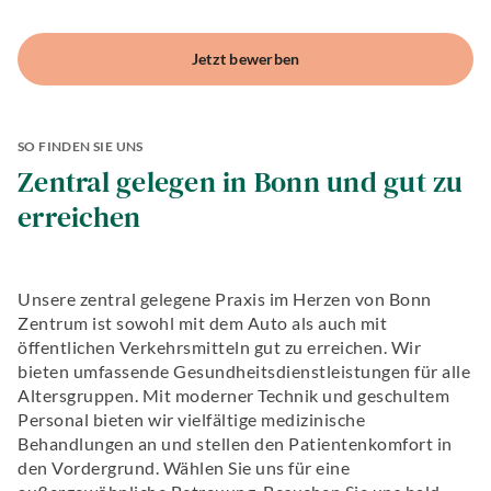
CMD
Endodontologie
Aligner-
Implantologie
Parodontologie
Therapie
Jetzt bewerben
Ästhetische
Endodontologie
Zahnerhaltung
Zahnheilkunde
Hochwertiger
Zähneknirschen
Hochwertiger
Zahnersatz
Behandlung
Zahnersatz
Implantologie
Implantologie
SO FINDEN SIE UNS
Alterszahnheilkunde
Zentral gelegen in Bonn und gut zu
Zahnerhaltung
erreichen
Zähneknirschen
Behandlung
Angstpatienten
Unsere zentral gelegene Praxis im Herzen von Bonn
Zentrum ist sowohl mit dem Auto als auch mit
öffentlichen Verkehrsmitteln gut zu erreichen. Wir
bieten umfassende Gesundheitsdienstleistungen für alle
Altersgruppen. Mit moderner Technik und geschultem
Personal bieten wir vielfältige medizinische
Behandlungen an und stellen den Patientenkomfort in
den Vordergrund. Wählen Sie uns für eine