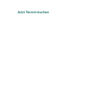
Jetzt Termin buchen
Standorte
Behandlungen
Karriere
Praxisabgabe
Über uns
Ausstattung
Magazin