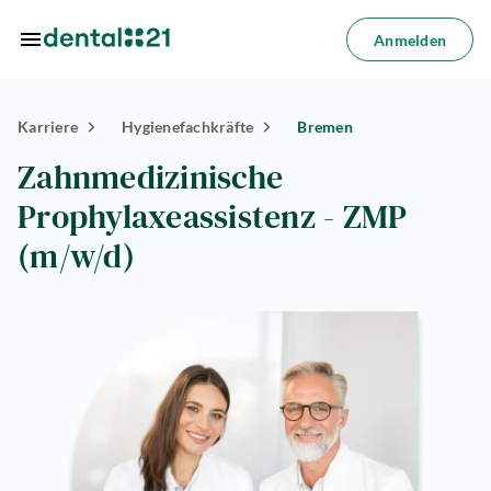
Zum Hauptinhalt springen
Anmelden
Anmelden
Karriere
Hygienefachkräfte
Bremen
dorte
Zahnmedizinische
dlungen
Prophylaxeassistenz - ZMP
azin
(m/w/d)
riere
lösungen
Über
uns