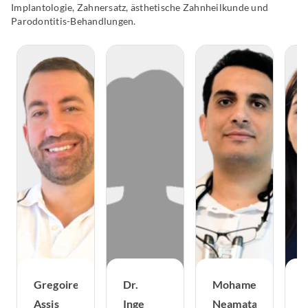
Implantologie, Zahnersatz, ästhetische Zahnheilkunde und
Parodontitis-Behandlungen.
Gregoire
Dr.
Mohamed
F
Assis
Inge
Neamatalla