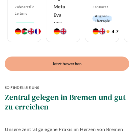
Meta
Zahnärztliche
Zahnarzt
Z
Leitung
Eva
Aligner-
Therapie
Mittag
Endodontologie
Parodontologie
4.8
4.7
Hochwertiger
(
450
)
(
207
)
Zahnärztin
Ästhetische
Zahnersatz
Zahnheilkunde
Zahnerhaltung
CMD
Jetzt bewerben
SO FINDEN SIE UNS
Zentral gelegen in Bremen und gut
zu erreichen
Unsere zentral gelegene Praxis im Herzen von Bremen