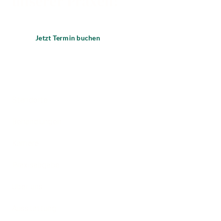
unserer Praxen!
Jetzt Termin buchen
Standorte
Behandlungen
Karriere
Praxisabgabe
Über uns
Ausstattung