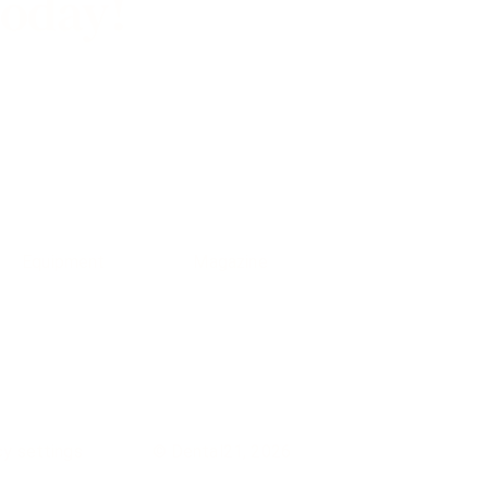
today!
Equipment
Magazine
cy settings
©
Dental21
,
2026