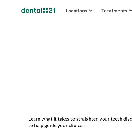
Locations
Treatments
Log
in
tions
tments
azine
oin
s
ctice
Learn what it takes to straighten your teeth disc
utions
to help guide your choice.