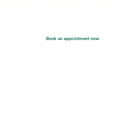
started with Dental21 
Book an appointment now
Careers
Practice Sale
About us
Imprint
Magazine
Priva