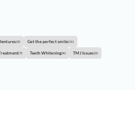
Dentures
Get the perfect smile
(
3
)
(
11
)
Treatment
Teeth Whitening
TMJ Issues
(
7
)
(
4
)
(
3
)