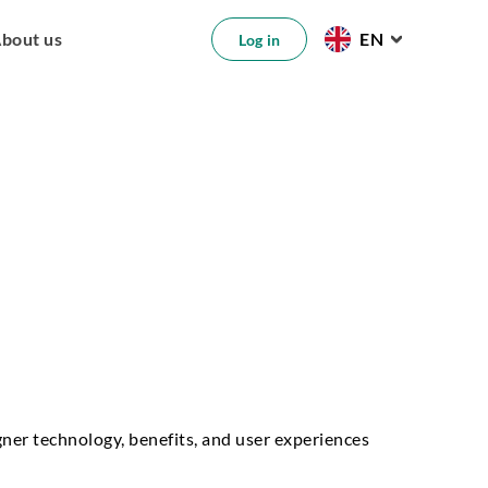
bout us
EN
Log in
igner technology, benefits, and user experiences