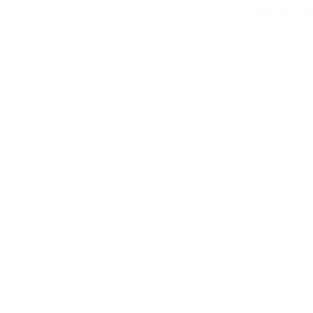
Get 
Locations
Treatments
guage
Privacy