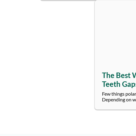
The Best 
Teeth Gap
Few things polar
Depending on whe
came about, it is