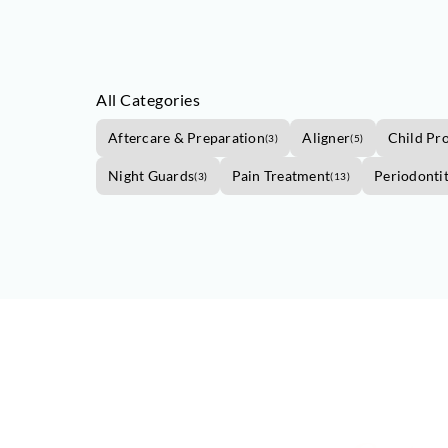
All Categories
Aftercare & Preparation
Aligner
Child Pr
(
3
)
(
5
)
Night Guards
Pain Treatment
Periodontit
(
3
)
(
13
)