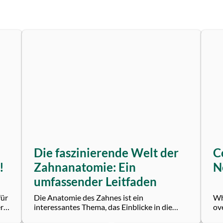
Die faszinierende Welt der
C
!
Zahnanatomie: Ein
N
umfassender Leitfaden
für
Die Anatomie des Zahnes ist ein
Whe
ere
interessantes Thema, das Einblicke in die
ov
Komplexität unseres Körpers bietet. Dieses
Bu