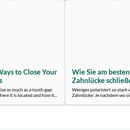
Wissen ist...
Ways to Close Your
Wie Sie am besten
s
Zahnlücke schließ
ize as much as a tooth gap:
Weniges polarisiert so stark 
re it is located and how it
Zahnlücke: Je nachdem wo sie
 revered as a beauty mark...
sie entstanden ist, wird sie al
Schönheitsmal...