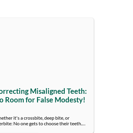
orrecting Misaligned Teeth:
o Room for False Modesty!
ther it's a crossbite, deep bite, or
erbite: No one gets to choose their teeth.
t: Everyone can have their malocclusion...