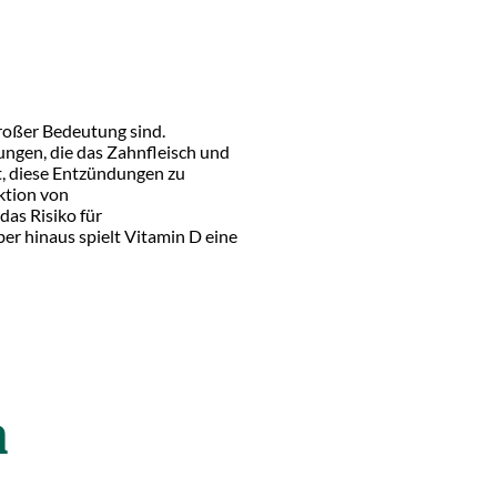
roßer Bedeutung sind.
ngen, die das Zahnfleisch und
t, diese Entzündungen zu
ktion von
as Risiko für
er hinaus spielt Vitamin D eine
h