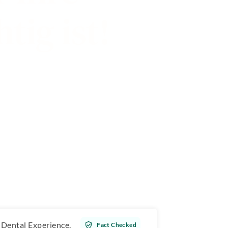
ig ist!
f Dental Experience.
Fact Checked