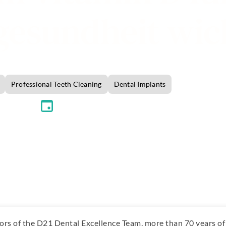
esundheit wicht
Professional Teeth Cleaning
Dental Implants
lence Team
22. January 2025
ors of the
D21 Dental Excellence Team
, more than 70 years o