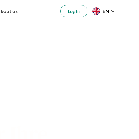
bout us
EN
Log in
 Ihre