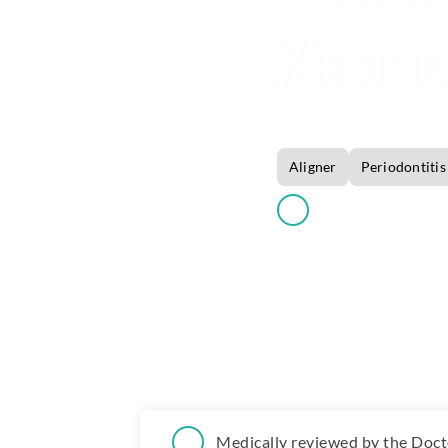
Zahng
About
us
Categories
Aligner
Periodontitis
D21 Dental Excel
Medically reviewed by the Doct