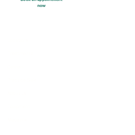
now
Locations
Treatments
Careers
Practice Sale
About us
Equipment
Magazine