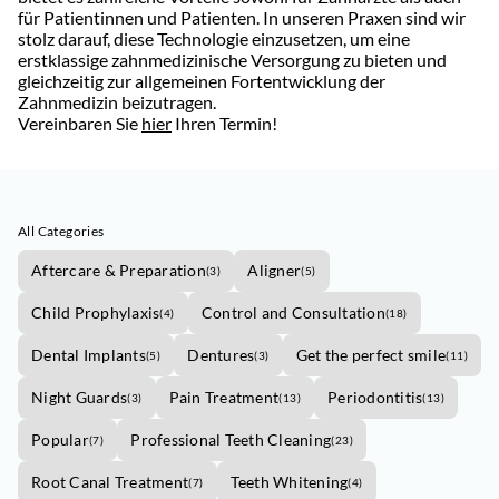
für Patientinnen und Patienten. In unseren Praxen sind wir
stolz darauf, diese Technologie einzusetzen, um eine
erstklassige zahnmedizinische Versorgung zu bieten und
gleichzeitig zur allgemeinen Fortentwicklung der
Zahnmedizin beizutragen.
Vereinbaren Sie
hier
Ihren Termin!
All Categories
Aftercare & Preparation
Aligner
(
3
)
(
5
)
Child Prophylaxis
Control and Consultation
(
4
)
(
18
)
Dental Implants
Dentures
Get the perfect smile
(
5
)
(
3
)
(
11
)
Night Guards
Pain Treatment
Periodontitis
(
3
)
(
13
)
(
13
)
Popular
Professional Teeth Cleaning
(
7
)
(
23
)
Root Canal Treatment
Teeth Whitening
(
7
)
(
4
)