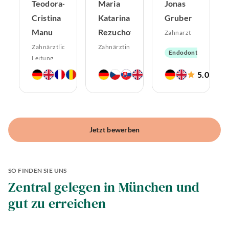
Teodora-
Maria
Jonas
Cristina
Katarina
Gruber
Manu
Rezuchova
Zahnarzt
Zahnärztliche
Zahnärztin
Endodontologie
Leitung
Aligner-
Oralchirurgie
Therapie
4.9
5.0
5.0
Aligner-
(
586
)
(
535
)
(
14
)
Endodontologie
Implantologie
Therapie
Ästhetische
Parodontologie
Zahnerhaltung
Zahnheilkunde
Ästhetische
Hochwertiger
Zahnheilkunde
Zahnersatz
Hochwertiger
Implantologie
Zahnersatz
Jetzt bewerben
Oralchirurgie
Zahnerhaltung
Implantologie
SO FINDEN SIE UNS
Zentral gelegen in München und
gut zu erreichen