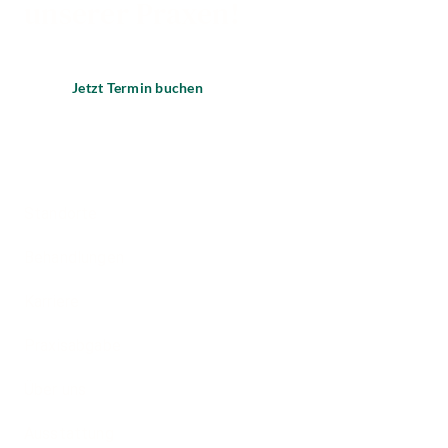
unserer Praxen!
Jetzt Termin buchen
Standorte
Behandlungen
Karriere
Praxisabgabe
Über uns
Ausstattung