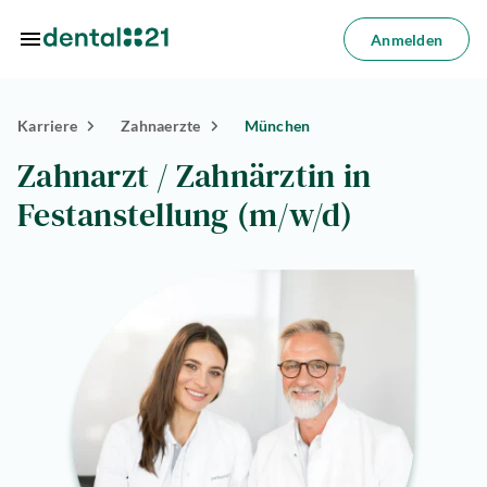
Zum Hauptinhalt springen
Anmelden
Anmelden
Karriere
Zahnaerzte
München
dorte
Zahnarzt / Zahnärztin in
dlungen
Festanstellung (m/w/d)
azin
riere
lösungen
Über
uns