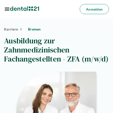
Zum Hauptinhalt springen
Anmelden
Anmelden
Karriere
Bremen
dorte
Ausbildung zur
dlungen
Zahnmedizinischen
azin
Fachangestellten - ZFA (m/w/d)
riere
lösungen
Über
uns