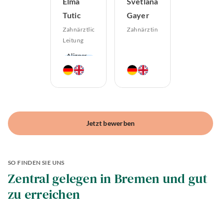
Elma
Svetlana
Tutic
Gayer
Zahnärztliche
Zahnärztin
Leitung
Aligner-
Therapie
Endodontologie
Parodontologie
Ästhetische
Zahnheilkunde
Hochwertiger
Zahnersatz
Jetzt bewerben
Lachgas
Angstpatienten
SO FINDEN SIE UNS
Zentral gelegen in Bremen und gut
zu erreichen