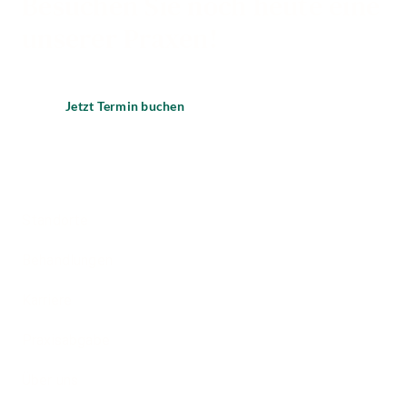
Besuchen Sie noch heute eine
unserer Praxen!
Jetzt Termin buchen
Standorte
Behandlungen
Karriere
Praxisabgabe
Über uns