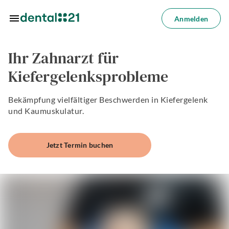
Zum Hauptinhalt springen
Anmelden
Anmelden
Ihr Zahnarzt für
dorte
Kiefergelenksprobleme
dlungen
Bekämpfung vielfältiger Beschwerden in Kiefergelenk
azin
und Kaumuskulatur.
riere
Jetzt Termin buchen
lösungen
Über
uns